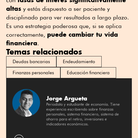
altas
y estás dispuesto a ser paciente y
disciplinado para ver resultados a largo plazo.
Es una estrategia poderosa que, si se aplica
puede cambiar tu vida
correctamente,
financiera
.
Temas relacionados
Deudas bancarias
Endeudamiento
Finanzas personales
Educación financiera
Jorge Argueta
Periodista y estudiante de economía. Tiene
experiencia escribiendo sobre finanzas
personales, sistema financiero, sistema de
ahorro para el retiro, inversiones e
indicadores económicos.