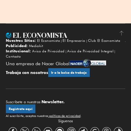
Nuestros Sitios:
El Economista
El Empresario
Club El Economista
Subir
Publicidad:
Mediakit
Institucional:
Aviso de Privacidad
Aviso de Privacidad Integral
Contacto
Una empresa de Nacer Global
Trabaja con nosotros
Ir a la bolsa de trabajo
Newsletter.
Suscríbete a nuestros
Regístrate aquí
Al suscribirte, aceptas nuestras
políticas de privacidad
.
Síguenos