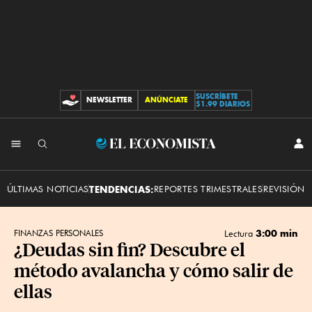
SUSCRÍBETE
NEWSLETTER
ANÚNCIATE
CONTRIBUCIONES
$1.99 DIARIOS
INI
El
SES
Economista
ÚLTIMAS NOTICIAS
TENDENCIAS:
REPORTES TRIMESTRALES
REVISIÓN 
3:00 min
FINANZAS PERSONALES
Lectura
¿Deudas sin fin? Descubre el
método avalancha y cómo salir de
ellas