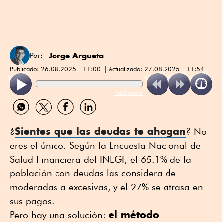
Jorge Argueta
Por:
Publicado:
26.08.2025 - 11:00
Actualizado:
27.08.2025 - 11:54
ReadSpeaker
Compartir
Compartir
Compartir
Compartir
por
por
por
por
WhatsApp
Twitter
Facebook
Linkedin
Sientes que las deudas te ahogan
¿
? No
eres el único. Según la Encuesta Nacional de
Salud Financiera del INEGI, el 65.1% de la
población con deudas las considera de
moderadas a excesivas, y el 27% se atrasa en
sus pagos.
el método
Pero hay una solución: