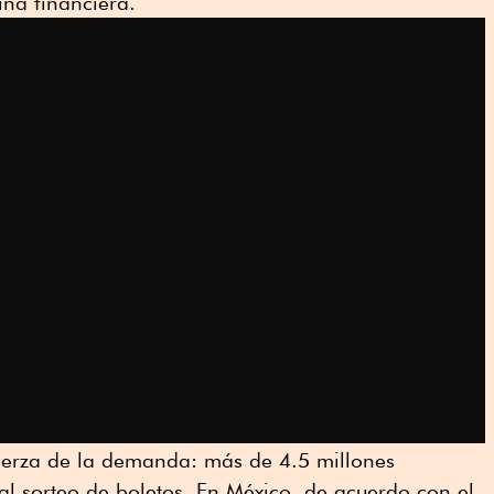
ina financiera.
fuerza de la demanda: más de 4.5 millones
al sorteo de boletos. En México, de acuerdo con el