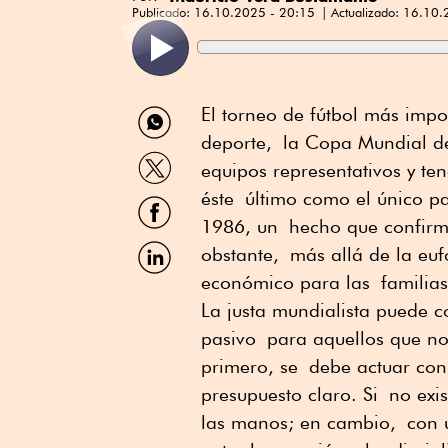
Publicado:
16.10.2025 - 20:15
Actualizado:
16.10.
Compartir
El torneo de fútbol más impor
por
deporte, la Copa Mundial de
WhatsApp
Compartir
equipos representativos y t
por
Twitter
éste último como el único paí
Compartir
por
1986, un hecho que confirma
Facebook
Compartir
obstante, más allá de la euf
por
económico para las familias 
Linkedin
La justa mundialista puede c
pasivo para aquellos que no 
primero, se debe actuar con
presupuesto claro. Si no exis
las manos; en cambio, con un