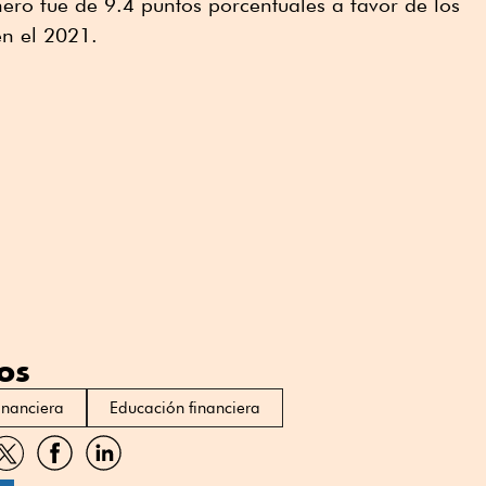
ero fue de 9.4 puntos porcentuales a favor de los
en el 2021.
os
financiera
Educación financiera
artir
Compartir
Compartir
Compartir
por
por
por