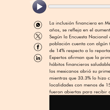
Compartir
La inclusión financiera en M
por
años, se refleja en el aumen
WhatsApp
Compartir
Según la Encuesta Nacional 
por
Twitter
población cuenta con algún 
Compartir
por
de 14% respecto a lo report
Facebook
Compartir
Expertos afirman que la pri
por
hábitos financieros saludab
Linkedin
los mexicanos abrió su prim
mientras que 33.3% lo hizo c
localidades con menos de 15
fueron abiertas para recibi