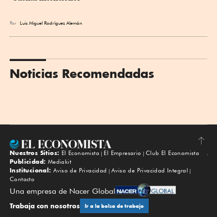
Por
Luis Miguel Rodríguez Alemán
Noticias Recomendadas
Nuestros Sitios:
El Economista
El Empresario
Club El Economista
Subir
Publicidad:
Mediakit
Institucional:
Aviso de Privacidad
Aviso de Privacidad Integral
Contacto
Una empresa de Nacer Global
Trabaja con nosotros
Ir a la bolsa de trabajo