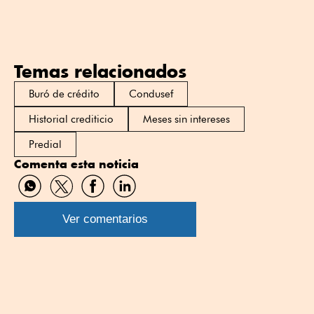
Temas relacionados
Buró de crédito
Condusef
Historial crediticio
Meses sin intereses
Predial
Comenta esta noticia
Compartir
Compartir
Compartir
Compartir
por
por
por
por
WhatsApp
Twitter
Facebook
Linkedin
Ver comentarios