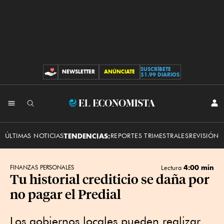
SUSCRÍBETE
NEWSLETTER
ANÚNCIATE
CONTRIBUCIONES
$1.99 DIARIOS
INI
El
SES
Economista
ÚLTIMAS NOTICIAS
TENDENCIAS:
REPORTES TRIMESTRALES
REVISIÓN 
4:00 min
FINANZAS PERSONALES
Lectura
Tu historial crediticio se daña por
no pagar el Predial
Los gobiernos locales pueden realizar