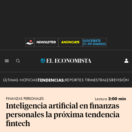
SUSCRÍBETE
NEWSLETTER
ANÚNCIATE
CONTRIBUCIONES
$1.99 DIARIOS
INI
El
SES
Economista
ÚLTIMAS NOTICIAS
TENDENCIAS:
REPORTES TRIMESTRALES
REVISIÓN 
2:00 min
FINANZAS PERSONALES
Lectura
Inteligencia artificial en finanzas
personales la próxima tendencia
fintech