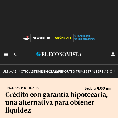
SUSCRÍBETE
NEWSLETTER
ANÚNCIATE
CONTRIBUCIONES
$1.99 DIARIOS
INI
El
SES
Economista
ÚLTIMAS NOTICIAS
TENDENCIAS:
REPORTES TRIMESTRALES
REVISIÓN 
4:00 min
FINANZAS PERSONALES
Lectura
Crédito con garantía hipotecaria,
una alternativa para obtener
liquidez