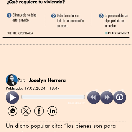
Joselyn Herrera
Por:
Publicado:
19.02.2024 - 18:47
ReadSpeaker
Compartir
Compartir
Compartir
Compartir
por
por
por
por
WhatsApp
Twitter
Facebook
Linkedin
Un dicho popular cita: “los bienes son para