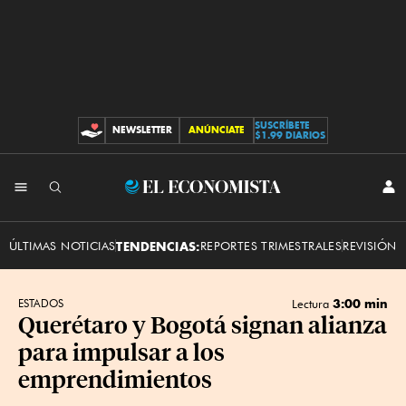
SUSCRÍBETE
NEWSLETTER
ANÚNCIATE
CONTRIBUCIONES
$1.99 DIARIOS
INI
El
SES
Economista
ÚLTIMAS NOTICIAS
TENDENCIAS:
REPORTES TRIMESTRALES
REVISIÓN 
3:00 min
ESTADOS
Lectura
Querétaro y Bogotá signan alianza
para impulsar a los
emprendimientos