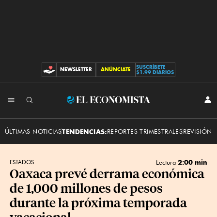
SUSCRÍBETE
NEWSLETTER
ANÚNCIATE
CONTRIBUCIONES
$1.99 DIARIOS
INI
El
SES
Economista
ÚLTIMAS NOTICIAS
TENDENCIAS:
REPORTES TRIMESTRALES
REVISIÓN 
2:00 min
ESTADOS
Lectura
Oaxaca prevé derrama económica
de 1,000 millones de pesos
durante la próxima temporada
vacacional