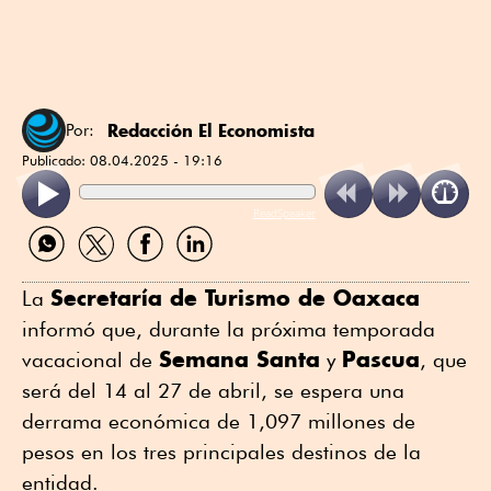
Redacción El Economista
Por:
Publicado:
08.04.2025 - 19:16
ReadSpeaker
Compartir
Compartir
Compartir
Compartir
por
por
por
por
WhatsApp
Twitter
Facebook
Linkedin
Secretaría de Turismo de Oaxaca
La
informó que, durante la próxima temporada
Semana Santa
Pascua
vacacional de
y
, que
será del 14 al 27 de abril, se espera una
derrama económica de 1,097 millones de
pesos en los tres principales destinos de la
entidad.