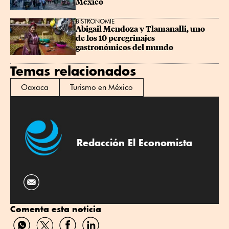
México
BISTRONOMIE
Abigail Mendoza y Tlamanalli, uno 
de los 10 peregrinajes 
gastronómicos del mundo
Temas relacionados
Oaxaca
Turismo en México
Redacción El Economista
Comenta esta noticia