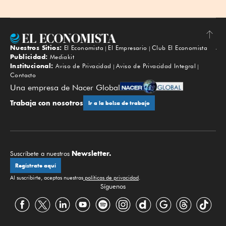
Nuestros Sitios:
El Economista
El Empresario
Club El Economista
Subir
Publicidad:
Mediakit
Institucional:
Aviso de Privacidad
Aviso de Privacidad Integral
Contacto
Una empresa de Nacer Global
Trabaja con nosotros
Ir a la bolsa de trabajo
Newsletter.
Suscríbete a nuestros
Regístrate aquí
Al suscribirte, aceptas nuestras
políticas de privacidad
.
Síguenos