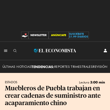
SUSCRÍBETE
NEWSLETTER
ANÚNCIATE
CONTRIBUCIONES
$1.99 DIARIOS
INI
El
SES
Economista
ÚLTIMAS NOTICIAS
TENDENCIAS:
REPORTES TRIMESTRALES
REVISIÓN 
3:00 min
ESTADOS
Lectura
Muebleros de Puebla trabajan en
crear cadenas de suministro ante
acaparamiento chino