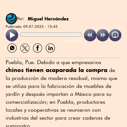
Miguel Hernández
Por:
Publicado:
09.07.2025 - 15:45
ReadSpeaker
Compartir
Compartir
Compartir
Compartir
por
por
por
por
WhatsApp
Twitter
Facebook
Linkedin
Puebla, Pue. Debido a que empresarios
chinos tienen acaparada la compra
de
la producción de madera residual, misma que
se utiliza para la fabricación de muebles de
jardín y después importan a México para su
comercialización; en Puebla, productores
locales y cooperativas se reunieron con
industrias del sector para crear cadenas de
suministro.