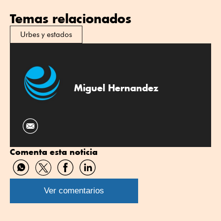
Temas relacionados
Urbes y estados
Miguel Hernandez
Comenta esta noticia
Compartir
Compartir
Compartir
Compartir
por
por
por
por
WhatsApp
Twitter
Facebook
Linkedin
Ver comentarios