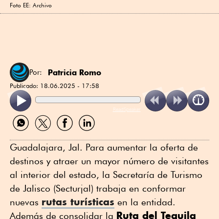
Foto EE: Archivo
Patricia Romo
Por:
Publicado:
18.06.2025 - 17:58
ReadSpeaker
Compartir
Compartir
Compartir
Compartir
por
por
por
por
WhatsApp
Twitter
Facebook
Linkedin
Guadalajara, Jal. Para aumentar la oferta de
destinos y atraer un mayor número de visitantes
al interior del estado, la Secretaría de Turismo
de Jalisco (Secturjal) trabaja en conformar
rutas turísticas
nuevas
en la entidad.
Ruta del Tequila
Además de consolidar la