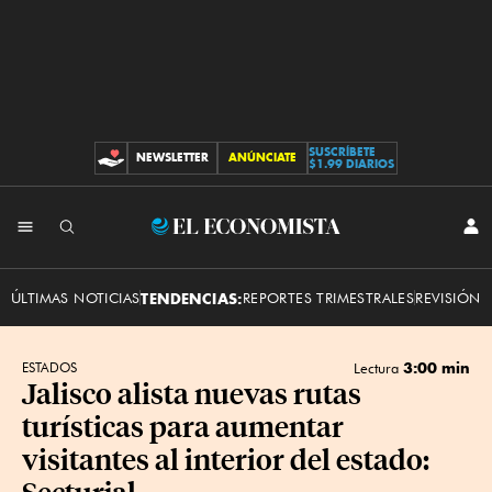
SUSCRÍBETE
NEWSLETTER
ANÚNCIATE
CONTRIBUCIONES
$1.99 DIARIOS
INI
El
SES
Economista
ÚLTIMAS NOTICIAS
TENDENCIAS:
REPORTES TRIMESTRALES
REVISIÓN 
3:00 min
ESTADOS
Lectura
Jalisco alista nuevas rutas
turísticas para aumentar
visitantes al interior del estado:
Secturjal