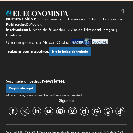
Nuestros Sitios:
El Economista
El Empresario
Club El Economista
Subir
Publicidad:
Mediakit
Institucional:
Aviso de Privacidad
Aviso de Privacidad Integral
Contacto
Una empresa de Nacer Global
Trabaja con nosotros
Ir a la bolsa de trabajo
Newsletter.
Suscríbete a nuestros
Regístrate aquí
Al suscribirte, aceptas nuestras
políticas de privacidad
.
Síguenos
Copyright © 1988-2015 Periódico Especializado en Economía y Finanzas, S.A. de C.V. All