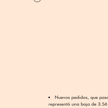
por
Linkedin
Nuevos pedidos, que pas
representó una baja de 3.56