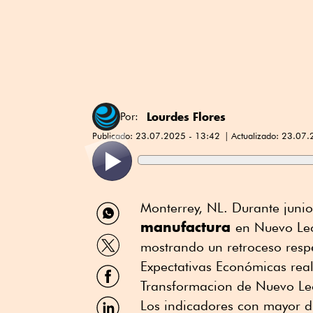
Lourdes Flores
Por:
Publicado:
23.07.2025 - 13:42
Actualizado:
23.07.
Compartir
Monterrey, NL. Durante junio
por
manufactura
en Nuevo Leó
WhatsApp
Compartir
mostrando un retroceso respe
por
Twitter
Expectativas Económicas real
Compartir
por
Transformacion de Nuevo Leó
Facebook
Compartir
Los indicadores con mayor d