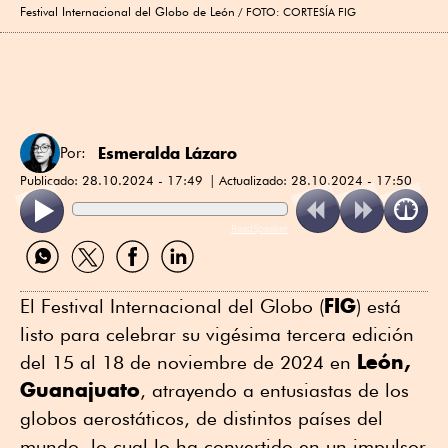
Festival Internacional del Globo de León
FOTO: CORTESÍA FIG
Esmeralda Lázaro
Por:
Publicado:
28.10.2024 - 17:49
Actualizado:
28.10.2024 - 17:50
ReadSpeaker
Compartir
Compartir
Compartir
Compartir
por
por
por
por
WhatsApp
Twitter
Facebook
Linkedin
FIG
El Festival Internacional del Globo (
) está
listo para celebrar su vigésima tercera edición
León,
del 15 al 18 de noviembre de 2024 en
Guanajuato
, atrayendo a entusiastas de los
globos aerostáticos, de distintos países del
mundo, lo cual lo ha convertido en un impulsor