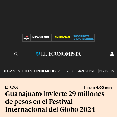
SUSCRÍBETE
NEWSLETTER
ANÚNCIATE
CONTRIBUCIONES
$1.99 DIARIOS
INI
El
SES
Economista
ÚLTIMAS NOTICIAS
TENDENCIAS:
REPORTES TRIMESTRALES
REVISIÓN 
4:00 min
ESTADOS
Lectura
Guanajuato invierte 29 millones
de pesos en el Festival
Internacional del Globo 2024