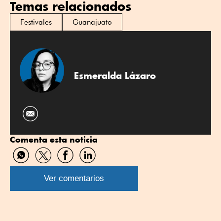
Temas relacionados
Festivales
Guanajuato
Esmeralda Lázaro
Comenta esta noticia
Compartir
Compartir
Compartir
Compartir
por
por
por
por
WhatsApp
Twitter
Facebook
Linkedin
Ver comentarios