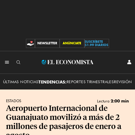
SUSCRÍBETE
NEWSLETTER
ANÚNCIATE
CONTRIBUCIONES
$1.99 DIARIOS
INI
El
SES
Economista
ÚLTIMAS NOTICIAS
TENDENCIAS:
REPORTES TRIMESTRALES
REVISIÓN 
2:00 min
ESTADOS
Lectura
Aeropuerto Internacional de
Guanajuato movilizó a más de 2
millones de pasajeros de enero a
agosto