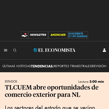
SUSCRÍBETE
NEWSLETTER
ANÚNCIATE
CONTRIBUCIONES
$1.99 DIARIOS
INI
El
SES
Economista
ÚLTIMAS NOTICIAS
TENDENCIAS:
REPORTES TRIMESTRALES
REVISIÓN 
3:00 min
ESTADOS
Lectura
TLCUEM abre oportunidades de
comercio exterior para NL
Los sectores del estado que se verían