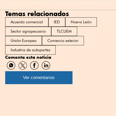
Temas relacionados
Acuerdo comercial
IED
Nuevo León
Sector agropecuario
TLCUEM
Unión Europea
Comercio exterior
Industria de autopartes
Comenta esta noticia
Compartir
Compartir
Compartir
Compartir
por
por
por
por
WhatsApp
Twitter
Facebook
Linkedin
Ver comentarios