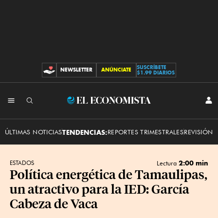
SUSCRÍBETE
NEWSLETTER
ANÚNCIATE
CONTRIBUCIONES
$1.99 DIARIOS
INI
El
SES
Economista
ÚLTIMAS NOTICIAS
TENDENCIAS:
REPORTES TRIMESTRALES
REVISIÓN 
2:00 min
ESTADOS
Lectura
Política energética de Tamaulipas,
un atractivo para la IED: García
Cabeza de Vaca