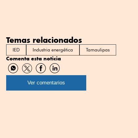
Temas relacionados
IED
Industria energética
Tamaulipas
Comenta esta noticia
Compartir
Compartir
Compartir
Compartir
por
por
por
por
WhatsApp
Twitter
Facebook
Linkedin
Ver comentarios