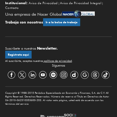
Institucional:
Aviso de Privacidad
Aviso de Privacidad Integral
Contacto
Una empresa de Nacer Global
Trabaja con nosotros
Ir a la bolsa de trabajo
Newsletter.
Suscríbete a nuestros
Regístrate aquí
Al suscribirte, aceptas nuestras
políticas de privacidad
.
Síguenos
Copyright © 1988-2015 Periódico Especializado en Economía y Finanzas, S.A. de C.V. All
Rights Reserved. Derechos Reservados. Número de reserva al Título en Derechos de Autor
04-2010-062510353600-203. Al visitar esta página, usted está de acuerdo con los
términos del servicio