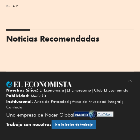
Por
AFP
Noticias Recomendadas
Nuestros Sitios:
El Economista
El Empresario
Club El Economista
Subir
Publicidad:
Mediakit
Institucional:
Aviso de Privacidad
Aviso de Privacidad Integral
Contacto
Una empresa de Nacer Global
Trabaja con nosotros
Ir a la bolsa de trabajo