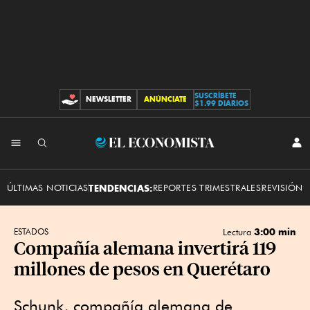
SUSCRÍBETE
NEWSLETTER
ANÚNCIATE
CONTRIBUCIONES
$1.99 DIARIOS
INI
El
SES
Economista
ÚLTIMAS NOTICIAS
TENDENCIAS:
REPORTES TRIMESTRALES
REVISIÓN 
3:00 min
ESTADOS
Lectura
Compañía alemana invertirá 119
millones de pesos en Querétaro
Schunk, compañía alemana de