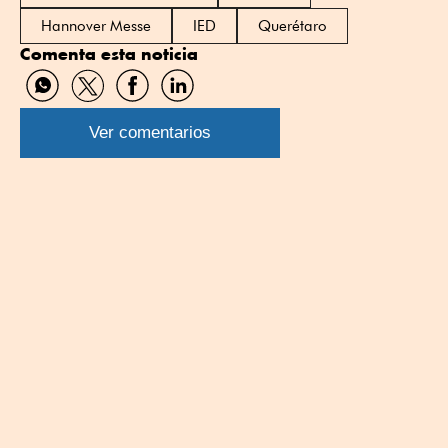
Hannover Messe
IED
Querétaro
Comenta esta noticia
Compartir
Compartir
Compartir
Compartir
por
por
por
por
WhatsApp
Twitter
Facebook
Linkedin
Ver comentarios