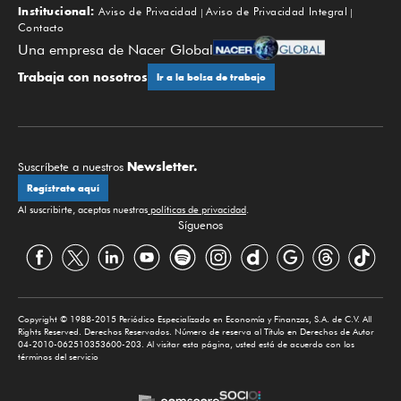
Institucional:
Aviso de Privacidad
Aviso de Privacidad Integral
Contacto
Una empresa de Nacer Global
Trabaja con nosotros
Ir a la bolsa de trabajo
Newsletter.
Suscríbete a nuestros
Regístrate aquí
Al suscribirte, aceptas nuestras
políticas de privacidad
.
Síguenos
Copyright © 1988-2015 Periódico Especializado en Economía y Finanzas, S.A. de C.V. All
Rights Reserved. Derechos Reservados. Número de reserva al Título en Derechos de Autor
04-2010-062510353600-203. Al visitar esta página, usted está de acuerdo con los
términos del servicio