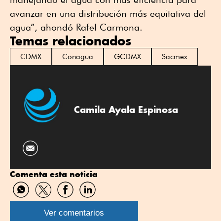
avanzar en una distribución más equitativa del
agua”, ahondó Rafel Carmona.
Temas relacionados
CDMX
Conagua
GCDMX
Sacmex
Camila Ayala Espinosa
Comenta esta noticia
Compartir
Compartir
Compartir
Compartir
por
por
por
por
WhatsApp
Twitter
Facebook
Linkedin
Ver comentarios