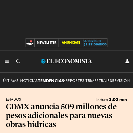
SUSCRÍBETE
NEWSLETTER
ANÚNCIATE
CONTRIBUCIONES
$1.99 DIARIOS
INI
El
SES
Economista
ÚLTIMAS NOTICIAS
TENDENCIAS:
REPORTES TRIMESTRALES
REVISIÓN 
3:00 min
ESTADOS
Lectura
CDMX anuncia 509 millones de
pesos adicionales para nuevas
obras hídricas