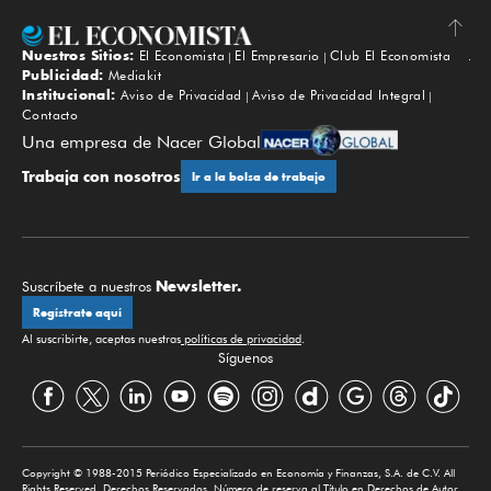
Nuestros Sitios:
El Economista
El Empresario
Club El Economista
Subir
Publicidad:
Mediakit
Institucional:
Aviso de Privacidad
Aviso de Privacidad Integral
Contacto
Una empresa de Nacer Global
Trabaja con nosotros
Ir a la bolsa de trabajo
Newsletter.
Suscríbete a nuestros
Regístrate aquí
Al suscribirte, aceptas nuestras
políticas de privacidad
.
Síguenos
Copyright © 1988-2015 Periódico Especializado en Economía y Finanzas, S.A. de C.V. All
Rights Reserved. Derechos Reservados. Número de reserva al Título en Derechos de Autor