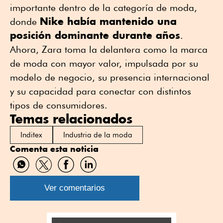
importante dentro de la categoría de moda,
Nike había mantenido una
donde
posición dominante durante años
.
Ahora, Zara toma la delantera como la marca
de moda con mayor valor, impulsada por su
modelo de negocio, su presencia internacional
y su capacidad para conectar con distintos
tipos de consumidores.
Temas relacionados
Inditex
Industria de la moda
Comenta esta noticia
Compartir
Compartir
Compartir
Compartir
por
por
por
por
WhatsApp
Twitter
Facebook
Linkedin
Ver comentarios