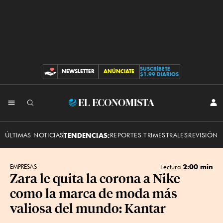
SUSCRÍBETE
NEWSLETTER
ANÚNCIATE
CONTRIBUCIONES
$1.99 DIARIOS
INI
El
SES
Economista
ÚLTIMAS NOTICIAS
TENDENCIAS:
REPORTES TRIMESTRALES
REVISIÓN 
2:00 min
EMPRESAS
Lectura
Zara le quita la corona a Nike
como la marca de moda más
valiosa del mundo: Kantar