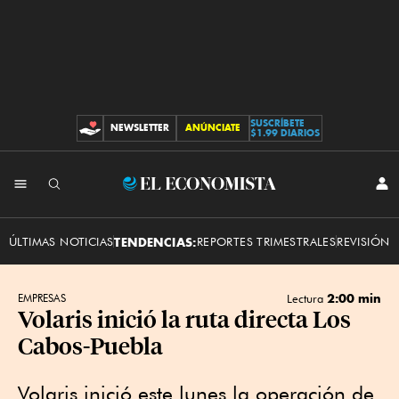
SUSCRÍBETE
NEWSLETTER
ANÚNCIATE
CONTRIBUCIONES
$1.99 DIARIOS
INI
El
SES
Economista
ÚLTIMAS NOTICIAS
TENDENCIAS:
REPORTES TRIMESTRALES
REVISIÓN 
2:00 min
EMPRESAS
Lectura
Volaris inició la ruta directa Los
Cabos-Puebla
Volaris inició este lunes la operación de