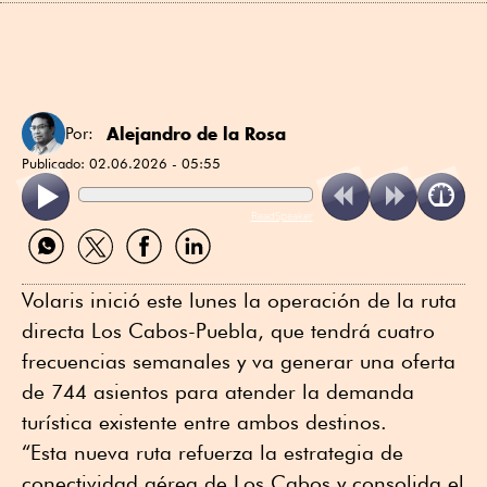
Alejandro de la Rosa
Por:
Publicado:
02.06.2026 - 05:55
ReadSpeaker
Compartir
Compartir
Compartir
Compartir
por
por
por
por
WhatsApp
Twitter
Facebook
Linkedin
Volaris inició este lunes la operación de la ruta
directa Los Cabos-Puebla, que tendrá cuatro
frecuencias semanales y va generar una oferta
de 744 asientos para atender la demanda
turística existente entre ambos destinos.
“Esta nueva ruta refuerza la estrategia de
conectividad aérea de Los Cabos y consolida el