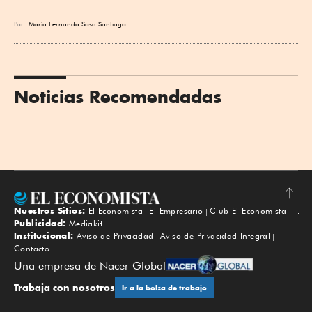
Por
María Fernanda Sosa Santiago
Noticias Recomendadas
Nuestros Sitios:
El Economista
El Empresario
Club El Economista
Subir
Publicidad:
Mediakit
Institucional:
Aviso de Privacidad
Aviso de Privacidad Integral
Contacto
Una empresa de Nacer Global
Trabaja con nosotros
Ir a la bolsa de trabajo