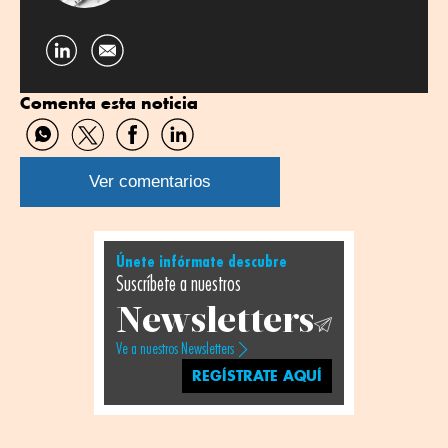
Compartir
por
Comenta esta noticia
Linkedin
Compartir
Compartir
Compartir
Compartir
por
por
por
por
WhatsApp
Twitter
Facebook
Linkedin
Ver comentarios
Únete infórmate descubre
Suscríbete a nuestros
Newsletters
Ve a nuestros Newsletters
REGÍSTRATE AQUÍ