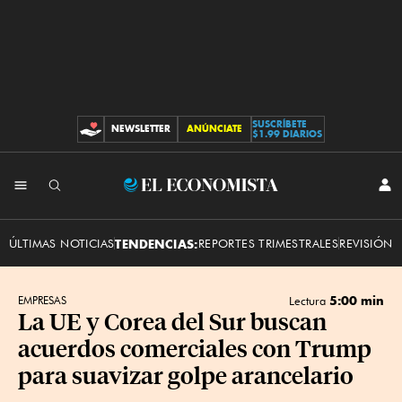
SUSCRÍBETE
NEWSLETTER
ANÚNCIATE
CONTRIBUCIONES
$1.99 DIARIOS
INI
El
SES
Economista
ÚLTIMAS NOTICIAS
TENDENCIAS:
REPORTES TRIMESTRALES
REVISIÓN 
5:00 min
EMPRESAS
Lectura
La UE y Corea del Sur buscan
acuerdos comerciales con Trump
para suavizar golpe arancelario