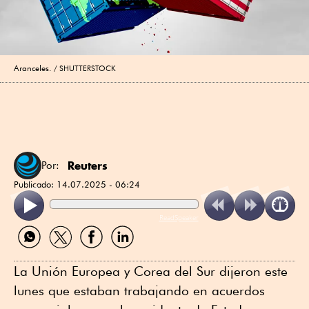
Aranceles.
SHUTTERSTOCK
Reuters
Por:
Publicado:
14.07.2025 - 06:24
ReadSpeaker
Compartir
Compartir
Compartir
Compartir
por
por
por
por
WhatsApp
Twitter
Facebook
Linkedin
La Unión Europea y Corea del Sur dijeron este
lunes que estaban trabajando en acuerdos