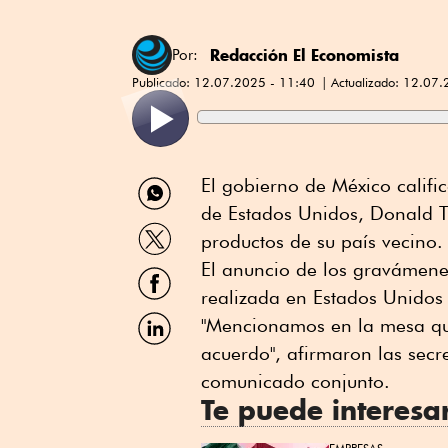
Redacción El Economista
Por:
Publicado:
12.07.2025 - 11:40
Actualizado:
12.07.
Compartir
El gobierno de México calific
por
de Estados Unidos, Donald T
WhatsApp
Compartir
productos de su país vecino.
por
Twitter
El anuncio de los gravámene
Compartir
por
realizada en Estados Unidos 
Facebook
Compartir
"Mencionamos en la mesa que
por
acuerdo", afirmaron las secr
Linkedin
comunicado conjunto.
Te puede interesa