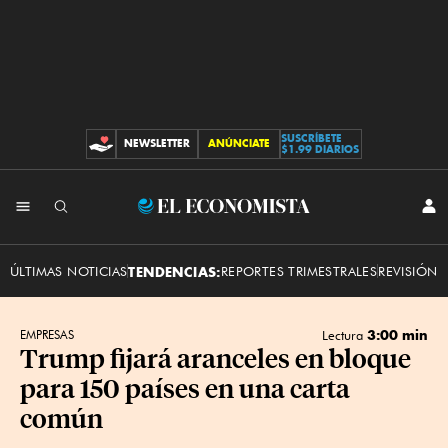
SUSCRÍBETE
NEWSLETTER
ANÚNCIATE
CONTRIBUCIONES
$1.99 DIARIOS
INI
El
SES
Economista
ÚLTIMAS NOTICIAS
TENDENCIAS:
REPORTES TRIMESTRALES
REVISIÓN 
3:00 min
EMPRESAS
Lectura
Trump fijará aranceles en bloque
para 150 países en una carta
común