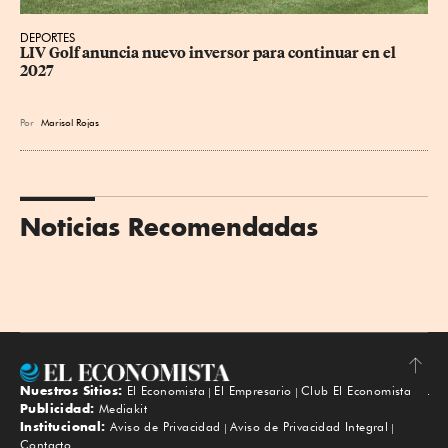
DEPORTES
LIV Golf anuncia nuevo inversor para continuar en el 
2027
Por
Marisol Rojas
Noticias Recomendadas
Nuestros Sitios:
El Economista
El Empresario
Club El Economista
Subir
Publicidad:
Mediakit
Institucional:
Aviso de Privacidad
Aviso de Privacidad Integral
Contacto