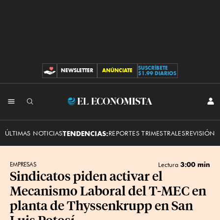
SUSCRÍBETE
NEWSLETTER
ANÚNCIATE
CONTRIBUCIONES
$1.99 DIARIOS
INI
El
SES
Economista
ÚLTIMAS NOTICIAS
TENDENCIAS:
REPORTES TRIMESTRALES
REVISIÓN 
3:00 min
EMPRESAS
Lectura
Sindicatos piden activar el
Mecanismo Laboral del T-MEC en
planta de Thyssenkrupp en San
Luis Potosí