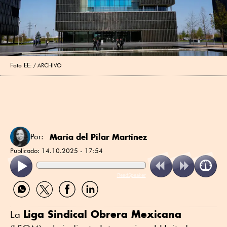
Foto EE:
ARCHIVO
María del Pilar Martínez
Por:
Publicado:
14.10.2025 - 17:54
ReadSpeaker
Compartir
Compartir
Compartir
Compartir
por
por
por
por
WhatsApp
Twitter
Facebook
Linkedin
Liga Sindical Obrera Mexicana
La