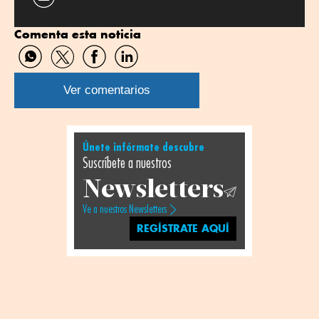
Comenta esta noticia
Compartir
Compartir
Compartir
Compartir
por
por
por
por
WhatsApp
Twitter
Facebook
Linkedin
Ver comentarios
Únete infórmate descubre
Suscríbete a nuestros
Newsletters
Ve a nuestros Newsletters
REGÍSTRATE AQUÍ