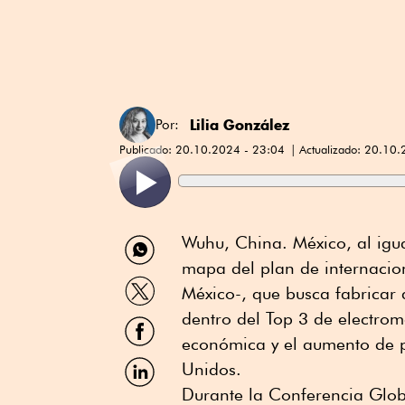
Lilia González
Por:
Publicado:
20.10.2024 - 23:04
Actualizado:
20.10.
Compartir
Wuhu, China. México, al igua
por
mapa del plan de internacio
WhatsApp
Compartir
México-, que busca fabricar 
por
Twitter
dentro del Top 3 de electrom
Compartir
por
económica y el aumento de p
Facebook
Compartir
Unidos.
por
Durante la Conferencia Glob
Linkedin