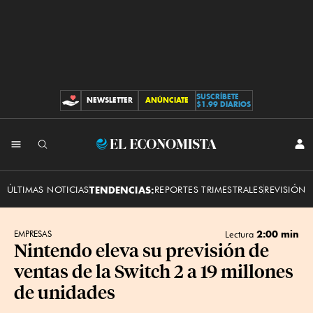
SUSCRÍBETE
NEWSLETTER
ANÚNCIATE
CONTRIBUCIONES
$1.99 DIARIOS
INI
El
SES
Economista
ÚLTIMAS NOTICIAS
TENDENCIAS:
REPORTES TRIMESTRALES
REVISIÓN 
2:00 min
EMPRESAS
Lectura
Nintendo eleva su previsión de
ventas de la Switch 2 a 19 millones
de unidades