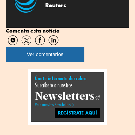
Reuters
Comenta esta noticia
Compartir
Compartir
Compartir
Compartir
por
por
por
por
WhatsApp
Twitter
Facebook
Linkedin
Ver comentarios
Únete infórmate descubre
Suscríbete a nuestros
Newsletters
Ve a nuestros Newsletters
REGÍSTRATE AQUÍ