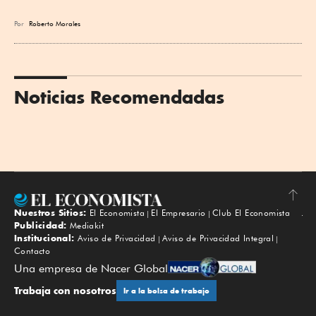
Por
Roberto Morales
Noticias Recomendadas
Nuestros Sitios:
El Economista
El Empresario
Club El Economista
Subir
Publicidad:
Mediakit
Institucional:
Aviso de Privacidad
Aviso de Privacidad Integral
Contacto
Una empresa de Nacer Global
Trabaja con nosotros
Ir a la bolsa de trabajo