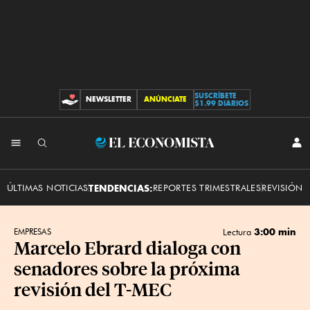
SUSCRÍBETE
NEWSLETTER
ANÚNCIATE
CONTRIBUCIONES
$1.99 DIARIOS
INI
El
SES
Economista
ÚLTIMAS NOTICIAS
TENDENCIAS:
REPORTES TRIMESTRALES
REVISIÓN 
3:00 min
EMPRESAS
Lectura
Marcelo Ebrard dialoga con
senadores sobre la próxima
revisión del T-MEC