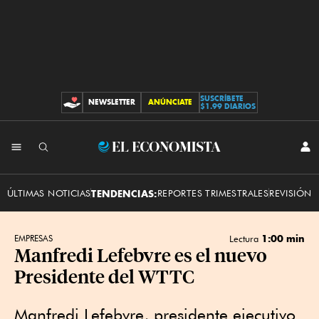
SUSCRÍBETE
NEWSLETTER
ANÚNCIATE
CONTRIBUCIONES
$1.99 DIARIOS
INI
El
SES
Economista
ÚLTIMAS NOTICIAS
TENDENCIAS:
REPORTES TRIMESTRALES
REVISIÓN 
1:00 min
EMPRESAS
Lectura
Manfredi Lefebvre es el nuevo
Presidente del WTTC
Manfredi Lefebvre, presidente ejecutivo