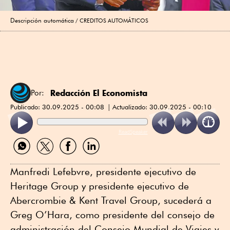
Descripción automática
CREDITOS AUTOMÁTICOS
Redacción El Economista
Por:
Publicado:
30.09.2025 - 00:08
Actualizado:
30.09.2025 - 00:10
ReadSpeaker
Compartir
Compartir
Compartir
Compartir
por
por
por
por
WhatsApp
Twitter
Facebook
Linkedin
Manfredi Lefebvre, presidente ejecutivo de
Heritage Group y presidente ejecutivo de
Abercrombie & Kent Travel Group, sucederá a
Greg O’Hara, como presidente del consejo de
administración del Consejo Mundial de Viajes y