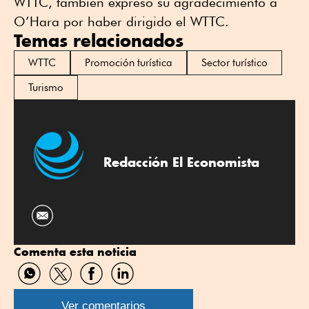
WTTC, también expresó su agradecimiento a
O’Hara por haber dirigido el WTTC.
Temas relacionados
WTTC
Promoción turística
Sector turístico
Turismo
Redacción El Economista
Comenta esta noticia
Compartir
Compartir
Compartir
Compartir
por
por
por
por
WhatsApp
Twitter
Facebook
Linkedin
Ver comentarios