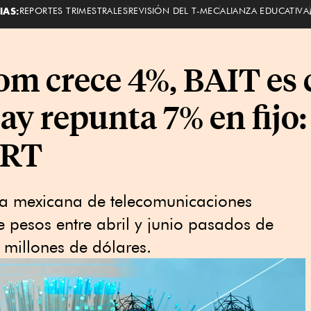
IAS:
REPORTES TRIMESTRALES
REVISIÓN DEL T-MEC
ALIANZA EDUCATIVA
com crece 4%, BAIT es 
ay repunta 7% en fijo
CRT
ria mexicana de telecomunicaciones
 pesos entre abril y junio pasados de
 millones de dólares.