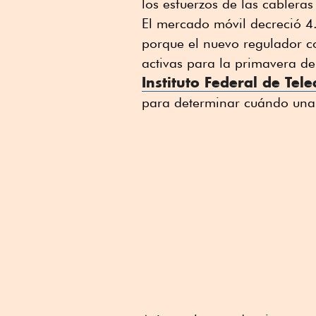
los esfuerzos de las cablera
El mercado móvil decreció 4
porque el nuevo regulador co
activas para la primavera d
Instituto Federal de Tel
para determinar cuándo una l