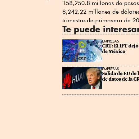
158,250.8 millones de pesos 
Linkedin
8,242.22 millones de dólare
trimestre de primavera de 2
Te puede interesa
EMPRESAS
CRT: El IFT dejó
de México
EMPRESAS
Salida de EU de 
de datos de la C