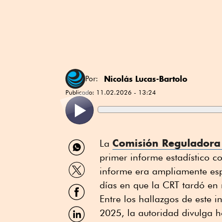
Nicolás Lucas-Bartolo
Por:
Publicado:
11.02.2026 - 13:24
Compartir
Comisión Reguladora
La
por
primer informe estadístico c
WhatsApp
Compartir
informe era ampliamente esp
por
Twitter
días en que la CRT tardó en 
Compartir
por
Entre los hallazgos de este 
Facebook
Compartir
2025, la autoridad divulga h
por