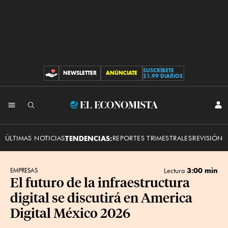
SUSCRÍBETE
NEWSLETTER
ANÚNCIATE
CONTRIBUCIONES
$1.99 DIARIOS
INI
El
SES
Economista
ÚLTIMAS NOTICIAS
TENDENCIAS:
REPORTES TRIMESTRALES
REVISIÓN 
3:00 min
EMPRESAS
Lectura
El futuro de la infraestructura
digital se discutirá en America
Digital México 2026