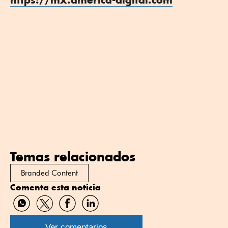
Temas relacionados
Branded Content
Comenta esta noticia
Compartir
Compartir
Compartir
Compartir
por
por
por
por
WhatsApp
Twitter
Facebook
Linkedin
Ver comentarios