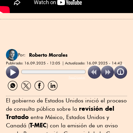
Roberto Morales
Por:
Publicado:
16.09.2025 - 12:05
Actualizado:
16.09.2025 - 14:42
ReadSpeaker
Compartir
Compartir
Compartir
Compartir
por
por
por
por
WhatsApp
Twitter
Facebook
Linkedin
El gobierno de Estados Unidos inició el proceso
revisión del
de consulta pública sobre la
Tratado
entre México, Estados Unidos y
T-MEC
Canadá (
) con la emisión de un aviso