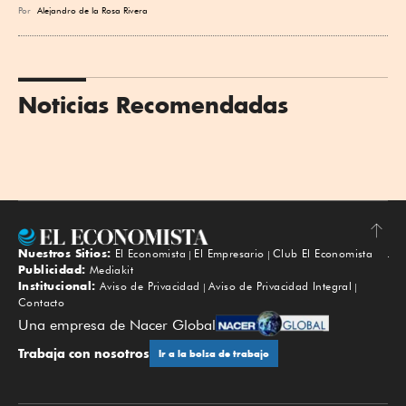
Por
Alejandro de la Rosa Rivera
Noticias Recomendadas
Nuestros Sitios:
El Economista
El Empresario
Club El Economista
Subir
Publicidad:
Mediakit
Institucional:
Aviso de Privacidad
Aviso de Privacidad Integral
Contacto
Una empresa de Nacer Global
Trabaja con nosotros
Ir a la bolsa de trabajo