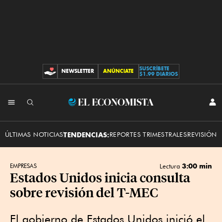
SUSCRÍBETE
NEWSLETTER
ANÚNCIATE
CONTRIBUCIONES
$1.99 DIARIOS
INI
El
SES
Economista
ÚLTIMAS NOTICIAS
TENDENCIAS:
REPORTES TRIMESTRALES
REVISIÓN 
3:00 min
EMPRESAS
Lectura
Estados Unidos inicia consulta
sobre revisión del T-MEC
El gobierno de Estados Unidos inició el