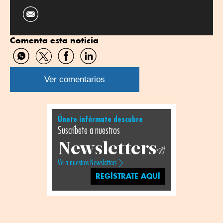
Comenta esta noticia
Compartir
Compartir
Compartir
Compartir
por
por
por
por
WhatsApp
Twitter
Facebook
Linkedin
Ver comentarios
Únete infórmate descubre
Suscríbete a nuestros
Newsletters
Ve a nuestros Newsletters
REGÍSTRATE AQUÍ