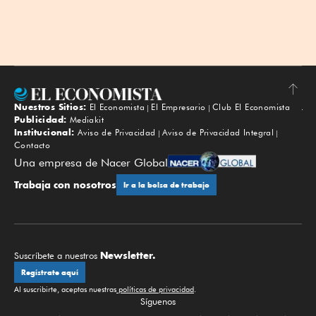
Nuestros Sitios:
El Economista
El Empresario
Club El Economista
Subir
Publicidad:
Mediakit
Institucional:
Aviso de Privacidad
Aviso de Privacidad Integral
Contacto
Una empresa de Nacer Global
Trabaja con nosotros
Ir a la bolsa de trabajo
Newsletter.
Suscríbete a nuestros
Regístrate aquí
Al suscribirte, aceptas nuestras
políticas de privacidad
.
Síguenos