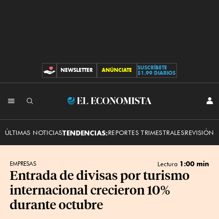
SUSCRÍBETE
NEWSLETTER
ANÚNCIATE
CONTRIBUCIONES
$1.99 DIARIOS
INI
El
SES
Economista
ÚLTIMAS NOTICIAS
TENDENCIAS:
REPORTES TRIMESTRALES
REVISIÓN 
1:00 min
EMPRESAS
Lectura
Entrada de divisas por turismo
internacional crecieron 10%
durante octubre