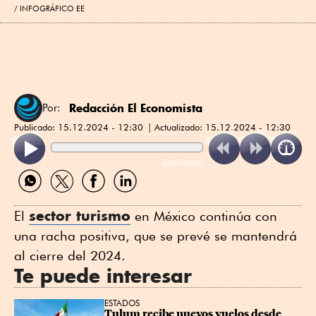
INFOGRÁFICO EE
Redacción El Economista
Por:
Publicado:
15.12.2024 - 12:30
Actualizado:
15.12.2024 - 12:30
ReadSpeaker
Compartir
Compartir
Compartir
Compartir
por
por
por
por
WhatsApp
Twitter
Facebook
Linkedin
sector turismo
El
en México continúa con
una racha positiva, que se prevé se mantendrá
al cierre del 2024.
Te puede interesar
ESTADOS
Tulum recibe nuevos vuelos desde 