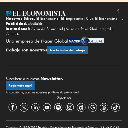
Nuestros Sitios:
El Economista
El Empresario
Club El Economista
Subir
Publicidad:
Mediakit
Institucional:
Aviso de Privacidad
Aviso de Privacidad Integral
Contacto
Una empresa de Nacer Global
Trabaja con nosotros
Ir a la bolsa de trabajo
Newsletter.
Suscríbete a nuestros
Regístrate aquí
Al suscribirte, aceptas nuestras
políticas de privacidad
.
Síguenos
Copyright © 1988-2015 Periódico Especializado en Economía y Finanzas, S.A. de C.V. All