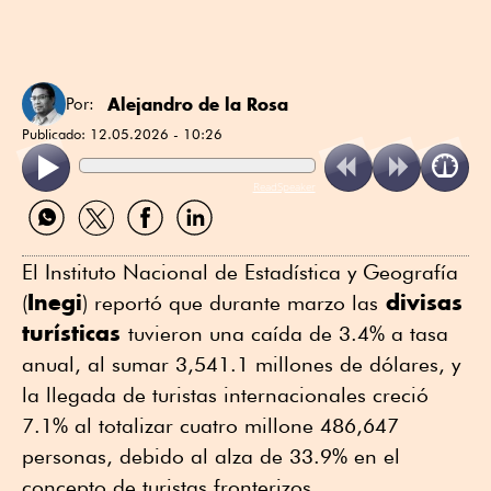
Alejandro de la Rosa
Por:
Publicado:
12.05.2026 - 10:26
ReadSpeaker
Compartir
Compartir
Compartir
Compartir
por
por
por
por
WhatsApp
Twitter
Facebook
Linkedin
El Instituto Nacional de Estadística y Geografía
Inegi
divisas
(
) reportó que durante marzo las
turísticas
tuvieron una caída de 3.4% a tasa
anual, al sumar 3,541.1 millones de dólares, y
la llegada de turistas internacionales creció
7.1% al totalizar cuatro millone 486,647
personas, debido al alza de 33.9% en el
concepto de turistas fronterizos.