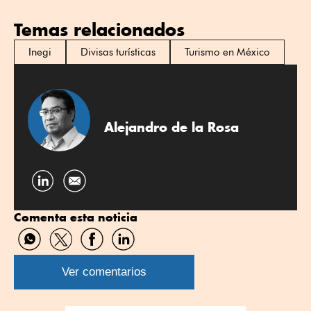
Temas relacionados
Inegi
Divisas turísticas
Turismo en México
Alejandro de la Rosa
Compartir
por
Comenta esta noticia
Linkedin
Compartir
Compartir
Compartir
Compartir
por
por
por
por
WhatsApp
Twitter
Facebook
Linkedin
Ver comentarios