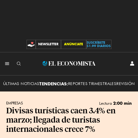
SUSCRÍBETE
NEWSLETTER
ANÚNCIATE
CONTRIBUCIONES
$1.99 DIARIOS
INI
El
SES
Economista
ÚLTIMAS NOTICIAS
TENDENCIAS:
REPORTES TRIMESTRALES
REVISIÓN 
2:00 min
EMPRESAS
Lectura
Divisas turísticas caen 3.4% en
marzo; llegada de turistas
internacionales crece 7%