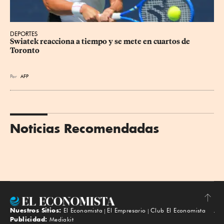
DEPORTES
Swiatek reacciona a tiempo y se mete en cuartos de 
Toronto
Por
AFP
Noticias Recomendadas
Nuestros Sitios:
El Economista
El Empresario
Club El Economista
Subir
Publicidad:
Mediakit