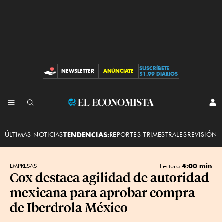
SUSCRÍBETE
NEWSLETTER
ANÚNCIATE
CONTRIBUCIONES
$1.99 DIARIOS
INI
El
SES
Economista
ÚLTIMAS NOTICIAS
TENDENCIAS:
REPORTES TRIMESTRALES
REVISIÓN 
4:00 min
EMPRESAS
Lectura
Cox destaca agilidad de autoridad
mexicana para aprobar compra
de Iberdrola México