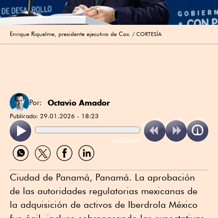
Enrique Riquelme, presidente ejecutivo de Cox.
CORTESÍA
Octavio Amador
Por:
Publicado:
29.01.2026 - 18:23
ReadSpeaker
Compartir
Compartir
Compartir
Compartir
por
por
por
por
WhatsApp
Twitter
Facebook
Linkedin
Ciudad de Panamá, Panamá. La aprobación
de las autoridades regulatorias mexicanas de
la adquisición de activos de Iberdrola México
fue ágil, incluso sobrepasando las expectativas