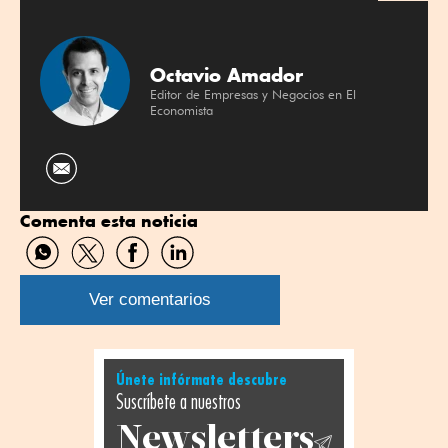
Octavio Amador
Editor de Empresas y Negocios en El
Economista
Comenta esta noticia
Compartir
Compartir
Compartir
Compartir
por
por
por
por
WhatsApp
Twitter
Facebook
Linkedin
Ver comentarios
Únete infórmate descubre
Suscríbete a nuestros
Newsletters