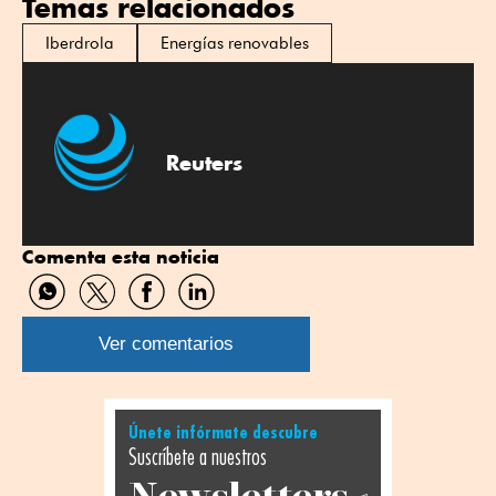
Temas relacionados
Iberdrola
Energías renovables
Reuters
Comenta esta noticia
Compartir
Compartir
Compartir
Compartir
por
por
por
por
WhatsApp
Twitter
Facebook
Linkedin
Ver comentarios
Únete infórmate descubre
Suscríbete a nuestros
Newsletters