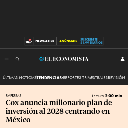
SUSCRÍBETE
NEWSLETTER
ANÚNCIATE
CONTRIBUCIONES
$1.99 DIARIOS
INI
El
SES
Economista
ÚLTIMAS NOTICIAS
TENDENCIAS:
REPORTES TRIMESTRALES
REVISIÓN 
2:00 min
EMPRESAS
Lectura
Cox anuncia millonario plan de
inversión al 2028 centrando en
México