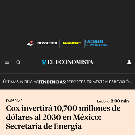
SUSCRÍBETE
NEWSLETTER
ANÚNCIATE
CONTRIBUCIONES
$1.99 DIARIOS
INI
El
SES
Economista
ÚLTIMAS NOTICIAS
TENDENCIAS:
REPORTES TRIMESTRALES
REVISIÓN 
2:00 min
EMPRESAS
Lectura
Cox invertirá 10,700 millones de
dólares al 2030 en México:
Secretaría de Energía