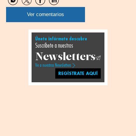
Compartir
Compartir
Compartir
Compartir
por
por
por
por
WhatsApp
Twitter
Facebook
Linkedin
Ver comentarios
Únete infórmate descubre
Suscríbete a nuestros
Newsletters
Ve a nuestros Newsletters
REGÍSTRATE AQUÍ