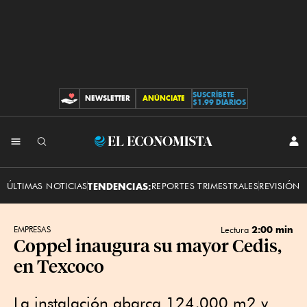
SUSCRÍBETE
NEWSLETTER
ANÚNCIATE
CONTRIBUCIONES
$1.99 DIARIOS
INI
El
SES
Economista
ÚLTIMAS NOTICIAS
TENDENCIAS:
REPORTES TRIMESTRALES
REVISIÓN 
2:00 min
EMPRESAS
Lectura
Coppel inaugura su mayor Cedis,
en Texcoco
La instalación abarca 124,000 m2 y