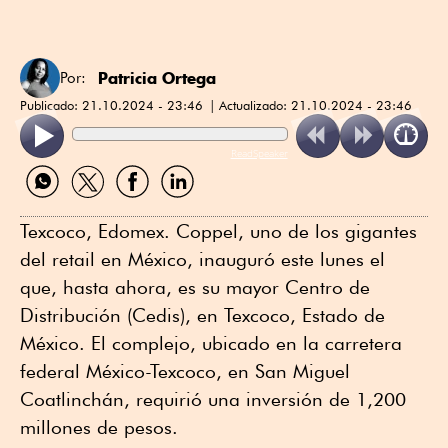
Patricia Ortega
Por:
Publicado:
21.10.2024 - 23:46
Actualizado:
21.10.2024 - 23:46
ReadSpeaker
Compartir
Compartir
Compartir
Compartir
por
por
por
por
WhatsApp
Twitter
Facebook
Linkedin
Texcoco, Edomex. Coppel, uno de los gigantes
del retail en México, inauguró este lunes el
que, hasta ahora, es su mayor Centro de
Distribución (Cedis), en Texcoco, Estado de
México. El complejo, ubicado en la carretera
federal México-Texcoco, en San Miguel
Coatlinchán, requirió una inversión de 1,200
millones de pesos.