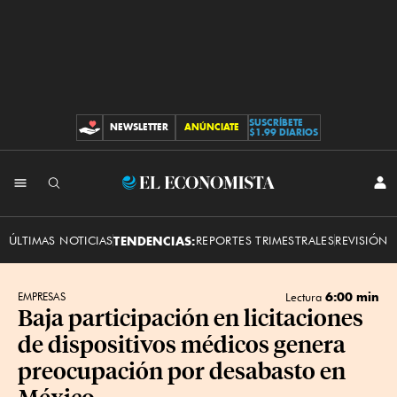
SUSCRÍBETE
NEWSLETTER
ANÚNCIATE
CONTRIBUCIONES
$1.99 DIARIOS
INI
El
SES
Economista
ÚLTIMAS NOTICIAS
TENDENCIAS:
REPORTES TRIMESTRALES
REVISIÓN 
6:00 min
EMPRESAS
Lectura
Baja participación en licitaciones
de dispositivos médicos genera
preocupación por desabasto en
México