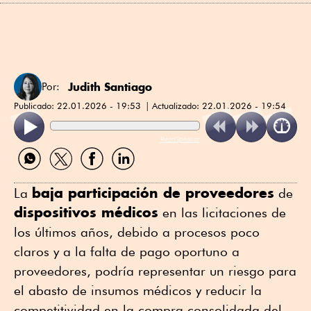
Judith Santiago
Por:
Publicado:
22.01.2026 - 19:53
Actualizado:
22.01.2026 - 19:54
ReadSpeaker
Compartir
Compartir
Compartir
Compartir
por
por
por
por
WhatsApp
Twitter
Facebook
Linkedin
baja participación de proveedores
La
de
dispositivos médicos
en las licitaciones de
los últimos años, debido a procesos poco
claros y a la falta de pago oportuno a
proveedores, podría representar un riesgo para
el abasto de insumos médicos y reducir la
competitividad en la compra consolidada del