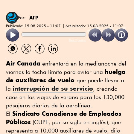
AFP
Por:
Publicado:
15.08.2025 - 11:07
Actualizado:
15.08.2025 - 11:07
ReadSpeaker
Compartir
Compartir
Compartir
Compartir
por
por
por
por
WhatsApp
Twitter
Facebook
Linkedin
Air Canada
enfrentará en la medianoche del
huelga
viernes la fecha límite para evitar una
de auxiliares de vuelo
que puede llevar a
interrupción de su servicio
la
, creando
caos en los viajes de verano para los 130,000
pasajeros diarios de la aerolínea.
Sindicato Canadiense de Empleados
El
Públicos
(CUPE, por su sigla en inglés), que
representa a 10,000 auxiliares de vuelo, dijo