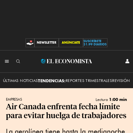
SUSCRÍBETE
NEWSLETTER
ANÚNCIATE
CONTRIBUCIONES
$1.99 DIARIOS
INI
El
SES
Economista
ÚLTIMAS NOTICIAS
TENDENCIAS:
REPORTES TRIMESTRALES
REVISIÓN 
1:00 min
EMPRESAS
Lectura
Air Canada enfrenta fecha límite
para evitar huelga de trabajadores
La aerolínea tiene hasta la medianoche