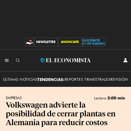
SUSCRÍBETE
NEWSLETTER
ANÚNCIATE
CONTRIBUCIONES
$1.99 DIARIOS
INI
El
SES
Economista
ÚLTIMAS NOTICIAS
TENDENCIAS:
REPORTES TRIMESTRALES
REVISIÓN 
2:00 min
EMPRESAS
Lectura
Volkswagen advierte la
posibilidad de cerrar plantas en
Alemania para reducir costos