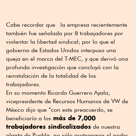
Cabe recordar que  la empresa recientemente 
también fue señalada por 8 trabajadores por 
violentar la libertad sindical; por lo que el 
gobierno de Estados Unidos interpuso una 
queja en el marco del T-MEC, y que derivó una 
profunda investigación que concluyó con la 
reinstalación de la totalidad de los 
trabajadores. 
En su momento Ricardo Guerrero Ayala, 
vicepresidente de Recursos Humanos de VW de 
México dijo que “con este preacuerdo, se 
 más de 7,000 
beneficiaría a los
trabajadores sindicalizados
 de nuestra 
planta de Puebla, no sólo protegemos el poder 