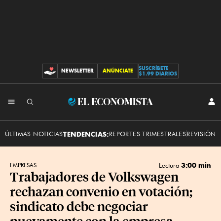
SUSCRÍBETE
NEWSLETTER
ANÚNCIATE
CONTRIBUCIONES
$1.99 DIARIOS
INI
El
SES
Economista
ÚLTIMAS NOTICIAS
TENDENCIAS:
REPORTES TRIMESTRALES
REVISIÓN 
3:00 min
EMPRESAS
Lectura
Trabajadores de Volkswagen
rechazan convenio en votación;
sindicato debe negociar
nuevamente con la empresa