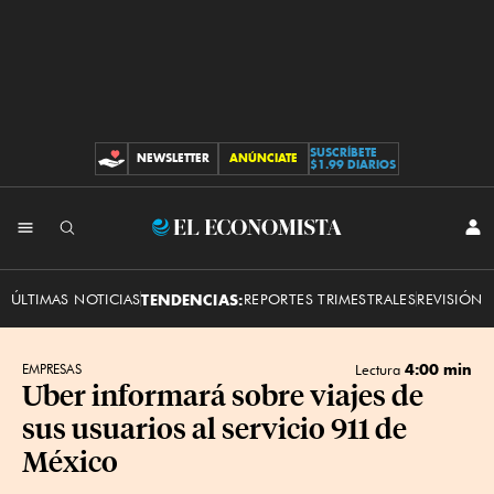
SUSCRÍBETE
NEWSLETTER
ANÚNCIATE
CONTRIBUCIONES
$1.99 DIARIOS
INI
El
SES
Economista
ÚLTIMAS NOTICIAS
TENDENCIAS:
REPORTES TRIMESTRALES
REVISIÓN 
4:00 min
EMPRESAS
Lectura
Uber informará sobre viajes de
sus usuarios al servicio 911 de
México