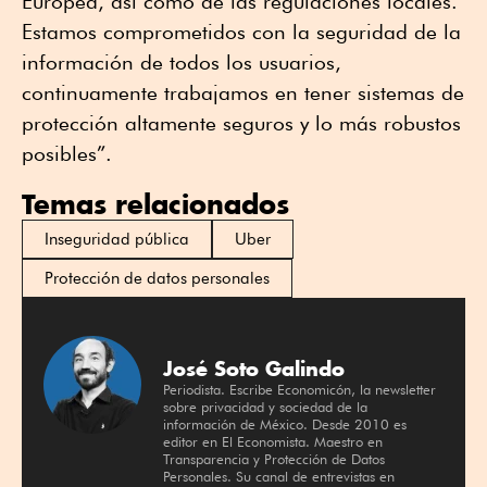
Europea, así como de las regulaciones locales.
Estamos comprometidos con la seguridad de la
información de todos los usuarios,
continuamente trabajamos en tener sistemas de
protección altamente seguros y lo más robustos
posibles”.
Temas relacionados
Inseguridad pública
Uber
Protección de datos personales
José Soto Galindo
Periodista. Escribe Economicón, la newsletter
sobre privacidad y sociedad de la
información de México. Desde 2010 es
editor en El Economista. Maestro en
Transparencia y Protección de Datos
Personales. Su canal de entrevistas en