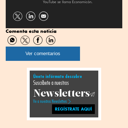
YouTube se llama Economicón.
Compartir
Compartir
por
por
Comenta esta noticia
Twitter
Linkedin
Compartir
Compartir
Compartir
Compartir
por
por
por
por
WhatsApp
Twitter
Facebook
Linkedin
Ver comentarios
Únete infórmate descubre
Suscríbete a nuestros
Newsletters
Ve a nuestros Newsletters
REGÍSTRATE AQUÍ