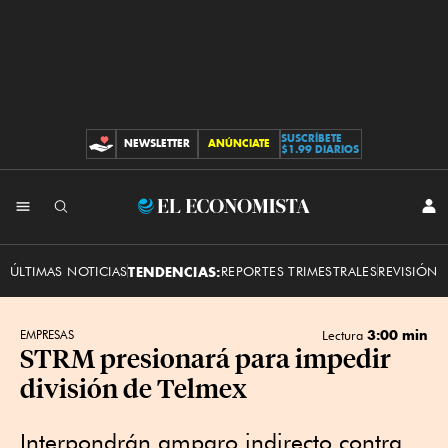
SUSCRÍBETE
NEWSLETTER
ANÚNCIATE
CONTRIBUCIONES
$1.99 DIARIOS
INI
El
SES
Economista
ÚLTIMAS NOTICIAS
TENDENCIAS:
REPORTES TRIMESTRALES
REVISIÓN 
3:00 min
EMPRESAS
Lectura
STRM presionará para impedir
división de Telmex
Interpondrán amparo indirecto contra