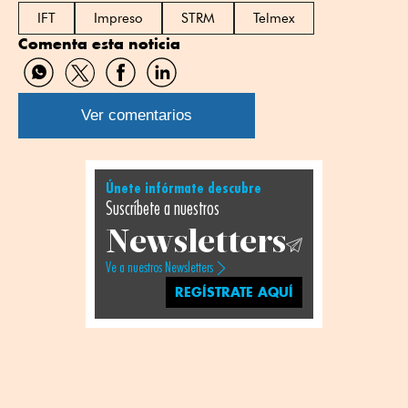
IFT
Impreso
STRM
Telmex
Comenta esta noticia
Compartir
Compartir
Compartir
Compartir
por
por
por
por
WhatsApp
Twitter
Facebook
Linkedin
Ver comentarios
Únete infórmate descubre
Suscríbete a nuestros
Newsletters
Ve a nuestros Newsletters
REGÍSTRATE AQUÍ