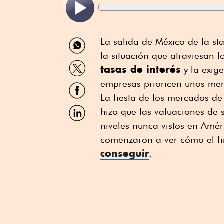
Compartir
La salida de México de la st
por
la situación que atraviesan 
WhatsApp
Compartir
tasas de interés
y la exig
por
Twitter
empresas prioricen unos mer
Compartir
por
La fiesta de los mercados de
Facebook
Compartir
hizo que las valuaciones de
por
niveles nunca vistos en Amér
Linkedin
comenzaron a ver cómo el f
conseguir
.