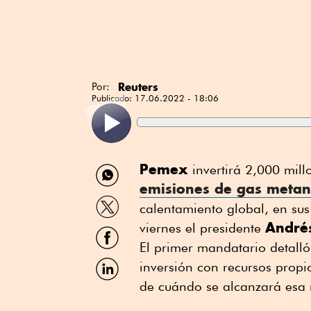
Reuters
Por:
Publicado:
17.06.2022 - 18:06
Compartir
Pemex
invertirá 2,000 mill
por
emisiones de gas meta
WhatsApp
Compartir
calentamiento global, en sus
por
André
Twitter
viernes el presidente
Compartir
por
El primer mandatario detalló
Facebook
Compartir
inversión con recursos propio
por
de cuándo se alcanzará esa m
Linkedin