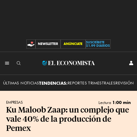
SUSCRÍBETE
NEWSLETTER
ANÚNCIATE
CONTRIBUCIONES
$1.99 DIARIOS
INI
El
SES
Economista
ÚLTIMAS NOTICIAS
TENDENCIAS:
REPORTES TRIMESTRALES
REVISIÓN 
1:00 min
EMPRESAS
Lectura
Ku Maloob Zaap: un complejo que
vale 40% de la producción de
Pemex