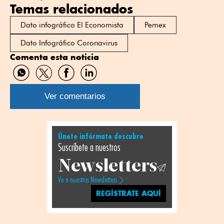
Temas relacionados
Dato infográfico El Economista
Pemex
Dato Infográfico Coronavirus
Comenta esta noticia
Compartir
Compartir
Compartir
Compartir
por
por
por
por
WhatsApp
Twitter
Facebook
Linkedin
Ver comentarios
Únete infórmate descubre
Suscríbete a nuestros
Newsletters
Ve a nuestros Newsletters
REGÍSTRATE AQUÍ