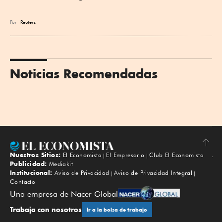
Por
Reuters
Noticias Recomendadas
Nuestros Sitios:
El Economista
El Empresario
Club El Economista
Subir
Publicidad:
Mediakit
Institucional:
Aviso de Privacidad
Aviso de Privacidad Integral
Contacto
Una empresa de Nacer Global
Trabaja con nosotros
Ir a la bolsa de trabajo