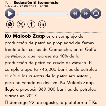
Redacción El Economista
Por:
Publicado:
27.08.2021 - 20:38
ReadSpeaker
Compartir
Compartir
Compartir
Compartir
por
por
por
por
WhatsApp
Twitter
Facebook
Linkedin
Ku Maloob Zaap
es un complejo de
producción de petróleo propiedad de Pemex
frente a las costas de Campeche, en el Golfo
de México, que representa 40% de la
producción de petróleo crudo de México. El
complejo aporta 745,000 barriles de petróleo
al día a las cuentas de la petrolera estatal,
pero ha venido en declive. Ku Maloob Zaap
llegó a producir 869,000 barriles de petróleo
diarios en 2017.
El domingo 22 de agosto, la plataforma E Ku