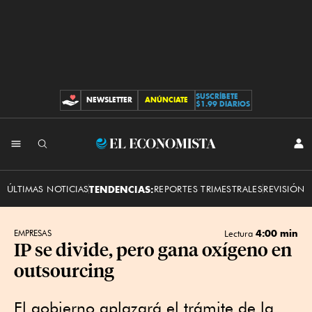
SUSCRÍBETE
NEWSLETTER
ANÚNCIATE
CONTRIBUCIONES
$1.99 DIARIOS
INI
El
SES
Economista
ÚLTIMAS NOTICIAS
TENDENCIAS:
REPORTES TRIMESTRALES
REVISIÓN 
4:00 min
EMPRESAS
Lectura
IP se divide, pero gana oxígeno en
outsourcing
El gobierno aplazará el trámite de la