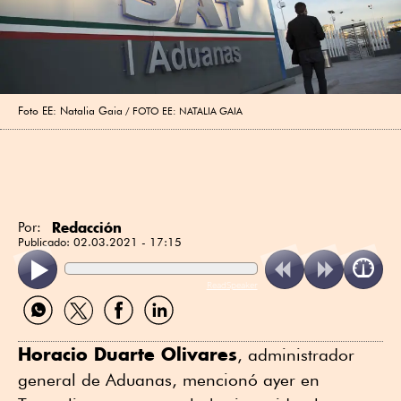
Foto EE: Natalia Gaia
FOTO EE: NATALIA GAIA
Redacción
Por:
Publicado:
02.03.2021 - 17:15
ReadSpeaker
Compartir
Compartir
Compartir
Compartir
por
por
por
por
WhatsApp
Twitter
Facebook
Linkedin
Horacio Duarte Olivares
, administrador
general de Aduanas, mencionó ayer en