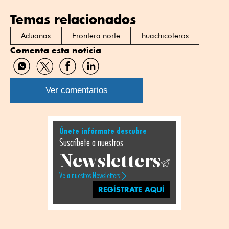
Temas relacionados
Aduanas
Frontera norte
huachicoleros
Comenta esta noticia
Compartir
Compartir
Compartir
Compartir
por
por
por
por
WhatsApp
Twitter
Facebook
Linkedin
Ver comentarios
Únete infórmate descubre
Suscríbete a nuestros
Newsletters
Ve a nuestros Newsletters
REGÍSTRATE AQUÍ