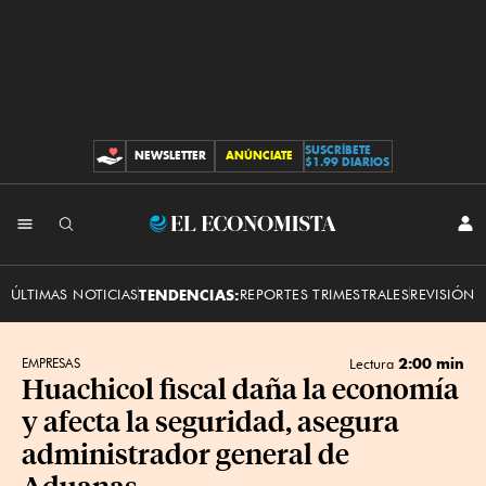
SUSCRÍBETE
NEWSLETTER
ANÚNCIATE
CONTRIBUCIONES
$1.99 DIARIOS
INI
El
SES
Economista
ÚLTIMAS NOTICIAS
TENDENCIAS:
REPORTES TRIMESTRALES
REVISIÓN 
2:00 min
EMPRESAS
Lectura
Huachicol fiscal daña la economía
y afecta la seguridad, asegura
administrador general de
Aduanas