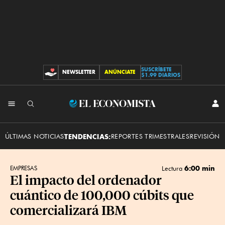
SUSCRÍBETE
NEWSLETTER
ANÚNCIATE
CONTRIBUCIONES
$1.99 DIARIOS
INI
El
SES
Economista
ÚLTIMAS NOTICIAS
TENDENCIAS:
REPORTES TRIMESTRALES
REVISIÓN 
6:00 min
EMPRESAS
Lectura
El impacto del ordenador
cuántico de 100,000 cúbits que
comercializará IBM