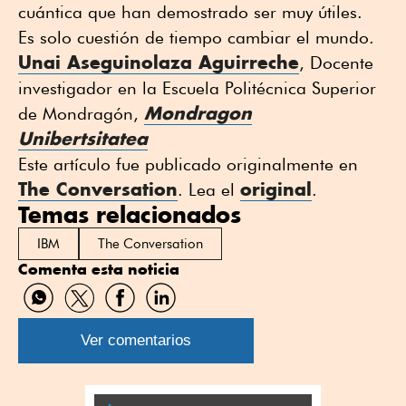
cuántica que han demostrado ser muy útiles.
Es solo cuestión de tiempo cambiar el mundo.
Unai Aseguinolaza Aguirreche
, Docente
investigador en la Escuela Politécnica Superior
Mondragon
de Mondragón,
Unibertsitatea
Este artículo fue publicado originalmente en
The Conversation
original
. Lea el
.
Temas relacionados
IBM
The Conversation
Comenta esta noticia
Compartir
Compartir
Compartir
Compartir
por
por
por
por
WhatsApp
Twitter
Facebook
Linkedin
Ver comentarios