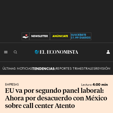
SUSCRÍBETE
NEWSLETTER
ANÚNCIATE
CONTRIBUCIONES
$1.99 DIARIOS
INI
El
SES
Economista
ÚLTIMAS NOTICIAS
TENDENCIAS:
REPORTES TRIMESTRALES
REVISIÓN 
4:00 min
EMPRESAS
Lectura
EU va por segundo panel laboral:
Ahora por desacuerdo con México
sobre call center Atento