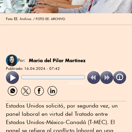
Foto EE: Archivo.
FOTO EE: ARCHIVO.
María del Pilar Martínez
Por:
Publicado:
16.04.2024 - 07:42
ReadSpeaker
Compartir
Compartir
Compartir
Compartir
por
por
por
por
WhatsApp
Twitter
Facebook
Linkedin
Estados Unidos solicitó, por segunda vez, un
panel laboral en virtud del Tratado entre
Estados Unidos-México-Canadá (T-MEC). El
panel se refiere al conflicto laboral en una