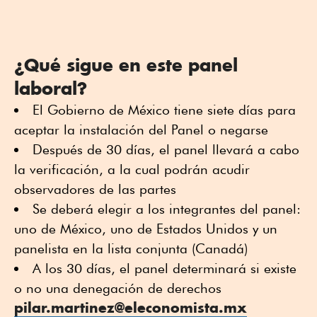
¿Qué sigue en este panel
laboral?
El Gobierno de México tiene siete días para
aceptar la instalación del Panel o negarse
Después de 30 días, el panel llevará a cabo
la verificación, a la cual podrán acudir
observadores de las partes
Se deberá elegir a los integrantes del panel:
uno de México, uno de Estados Unidos y un
panelista en la lista conjunta (Canadá)
A los 30 días, el panel determinará si existe
o no una denegación de derechos
pilar.martinez@eleconomista.mx