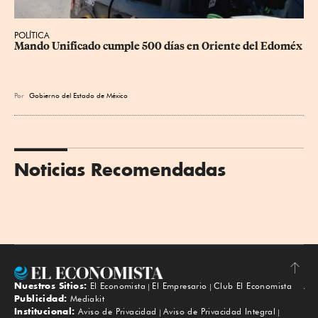
POLÍTICA
Mando Unificado cumple 500 días en Oriente del Edoméx
Por
Gobierno del Estado de México
Noticias Recomendadas
Nuestros Sitios:
El Economista
El Empresario
Club El Economista
Subir
Publicidad:
Mediakit
Institucional:
Aviso de Privacidad
Aviso de Privacidad Integral